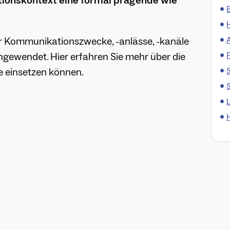
onskontext eine formal prägende wie
•
B
•
ler Kommunikationszwecke, -anlässe, -kanäle
•
gewendet. Hier erfahren Sie mehr über die
•
se einsetzen können.
•
•
•
•