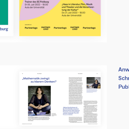
Anw
Schr
Pub