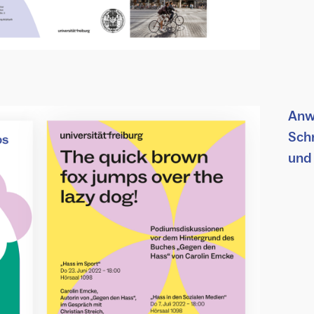
Anw
Schr
und