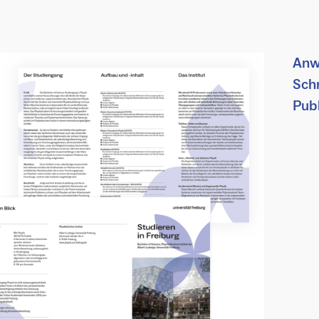
Anw
Schr
Pub